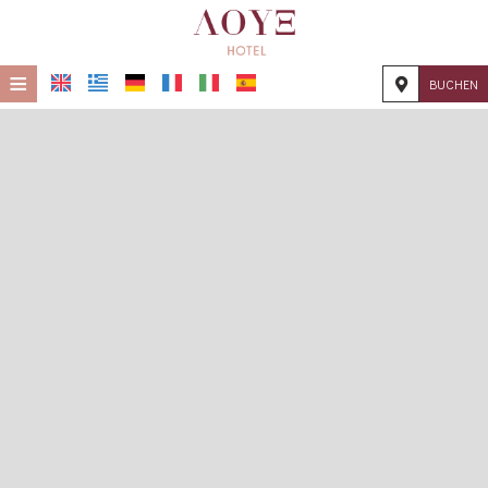
≡
BUCHEN
STARTSEITE
STANDORT
UNTERKUNFT
EINRICHTUNGEN
FOTOGALLERIE
KONTAKT