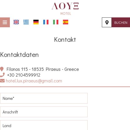
≡
BUCHEN
STARTSEITE
Kontakt
STANDORT
Kontaktdaten
UNTERKUNFT
EINRICHTUNGEN
Filonos 115 - 18535 Piraeus - Greece
+30 2104599912
hotel.lux.piraeus@gmail.com
FOTOGALLERIE
KONTAKT